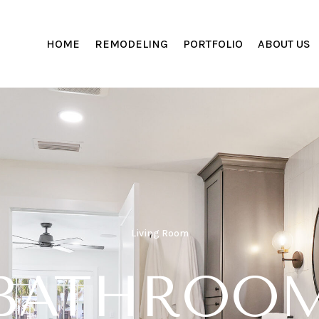
HOME
REMODELING
PORTFOLIO
ABOUT US
Living Room
BATHROO